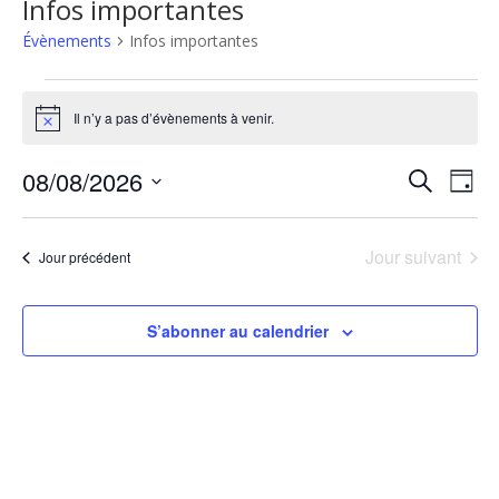
Infos importantes
Évènements
Infos importantes
Évènements
Il n’y a pas d’évènements à venir.
Notice
for
Reche
Nav
08/08/2026
Recherche
8
Jour
de
Sélectionnez
et
août
une
vu
Jour suivant
Jour précédent
naviga
date.
2026
Év
de
S’abonner au calendrier
vues
Évène