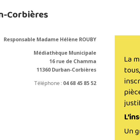
n-Corbières
Responsable Madame Hélène ROUBY
Médiathèque Municipale
La m
16 rue de Chamma
tous,
11360 Durban-Corbières
insc
Téléphone :
04 68 45 85 52
pièc
justi
L’ins
Un g