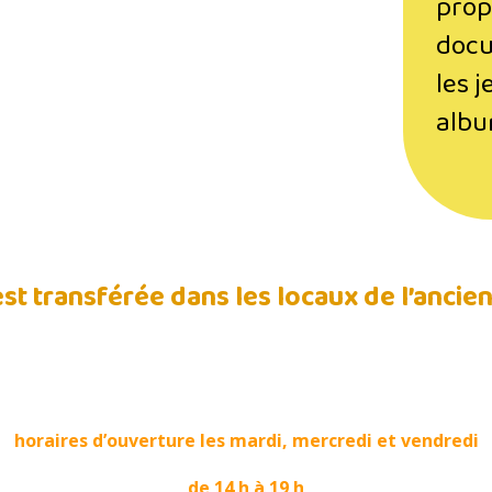
prop
docu
les j
albu
st transférée dans les locaux de l’ancie
horaires d’ouverture les mardi, mercredi et vendredi
de 14 h à 19 h