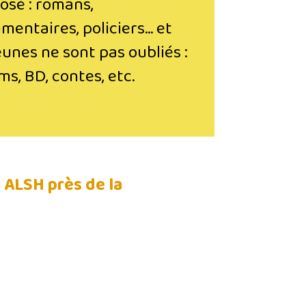
osé : romans,
mentaires, policiers…
et
eunes ne sont pas oubliés :
ms, BD, contes, etc.
n ALSH près de la