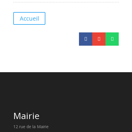
Accueil



Mairie
12 rue de la Mairie