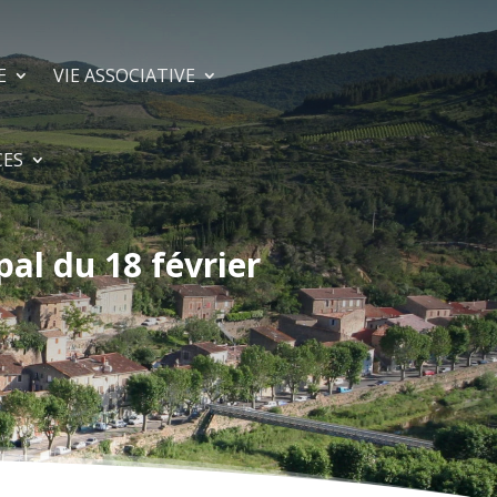
E
VIE ASSOCIATIVE
CES
al du 18 février