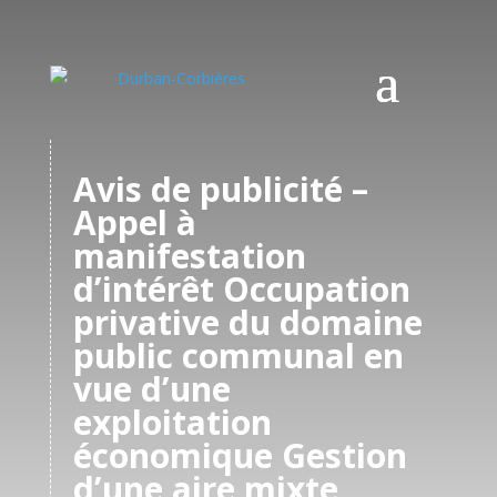
Avis de publicité –
Appel à
manifestation
d’intérêt Occupation
privative du domaine
public communal en
vue d’une
exploitation
économique Gestion
d’une aire mixte