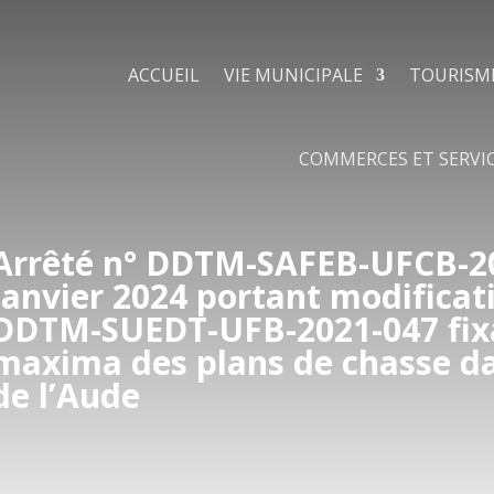
ACCUEIL
VIE MUNICIPALE
TOURISM
COMMERCES ET SERVI
Arrêté n° DDTM-SAFEB-UFCB-20
janvier 2024 portant modificati
DDTM-SUEDT-UFB-2021-047 fixa
maxima des plans de chasse d
de l’Aude