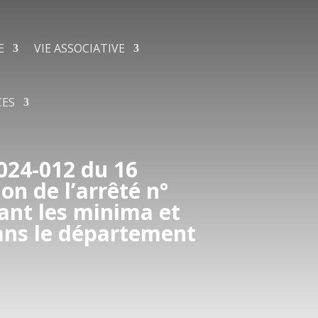
E
VIE ASSOCIATIVE
CES
24-012 du 16
on de l’arrêté n°
nt les minima et
ans le département