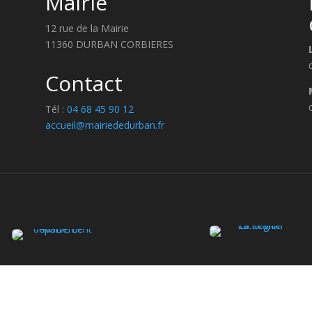
Mairie
12 rue de la Mairie
11360 DURBAN CORBIERES
Contact
Tél :
04 68 45 90 12
accueil@mairiededurban.fr
et réalisé par
SATURNE innovations
|
Déclaration d'accessibilité